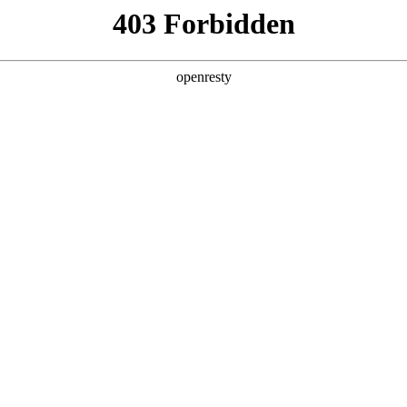
企业业务
个人业务
了解我们
投资者
>
智慧金融解决方案
新日 @ 北京建筑设计院
EN
Global
筑遇见科技赋能，会碰撞