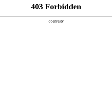
企业业务
个人业务
了解我们
投资者
网
>
智能工厂解决方案
新日 @ 北京建筑设计院
EN
Global
筑遇见科技赋能，会碰撞